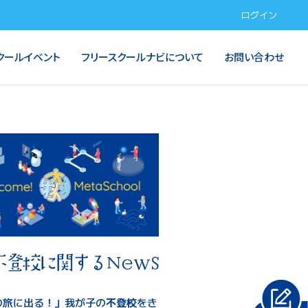
ログイン
クールイベント
フリースクールナビについて
お問い合わせ
の旅に出る！」我が子の
不登校
をき