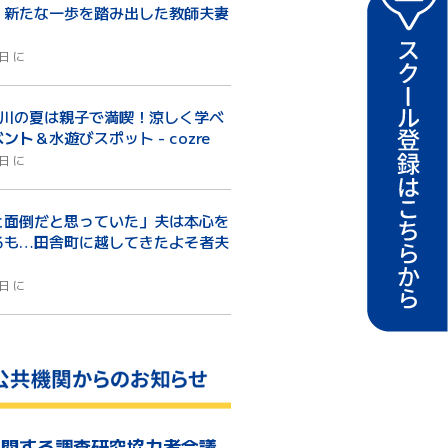
、新たな一歩を踏み出した教師夫妻
日 に
古川の夏は親子で満喫！涼しく学べ
ベント
＆水遊びスポット - cozre
日 に
と面倒だと思っていた」夫は本心を
るも…田舎町に越してきたよそ者夫
日 に
に関する調査研究協力者会議