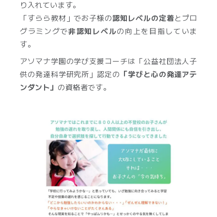
り入れています。
「すらら教材」でお子様の
認知レベルの定着
とプロ
グラミングで
非認知レベル
の向上を目指していま
す。
アソマナ学園の学び支援コーチは「公益社団法人子
供の発達科学研究所」認定の
「学びと心の発達アテ
ンダント」
の資格者です。